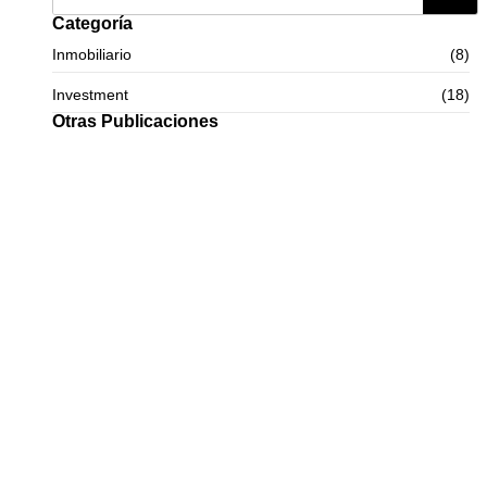
Categoría
Inmobiliario
(8)
Investment
(18)
Otras Publicaciones
Panama: the perfect destination for purchasing luxury apartments