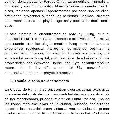
pulmón de la ciudad: el Parque Omar. Es un edificio minimalista,
moderno y con mucho estilo. Nuestro proyecto cuenta con 15
pisos, teniendo apenas 8 apartamentos por cada uno de ellos,
ofreciendo privacidad a todas las personas. Además, cuentan
con amenidades como play lounge, salty pool, solar deck, entre
otros.
El otro ejemplo lo encontramos en Kyte by Living, el cual
podemos resumir como apartamentos exclusivos del futuro, ya
que cuenta con tecnología smarter living para brindar una
experiencia residencial inteligente, permitiendo optimizar y
controlar la iluminación, por ejemplo. Ubicado en Obarrio, una
zona exclusiva de la capital, y con servicios de administración de
propiedades por Wynwood House, con Kyte garantizamos un
retorno de la inversión anual del 8%, convirtiéndolo
automáticamente en un proyecto atractivo.
Evalúa la zona del apartamento
En Ciudad de Panamá se encuentran diversas zonas exclusivas
que serán del gusto de una gran cantidad de personas. Además
de las mencionadas, puedes invertir en Punta Pacífica, una de
las zonas más exclusivas de la ciudad, buscada por quienes
aprecian los rascacielos con vistas al mar, servicios de primer
nivel y su cercanía al distrito financiero de la ciudad. Y el mejor